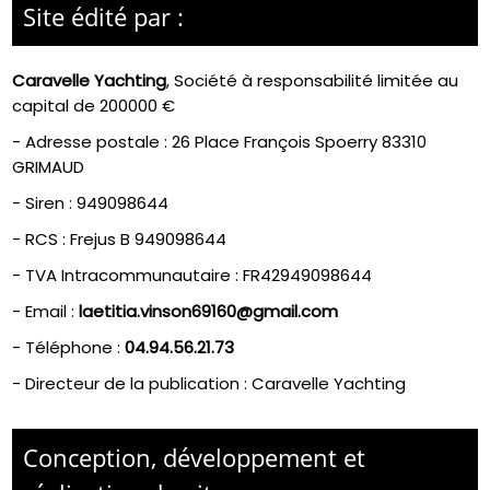
Site édité par :
Caravelle Yachting
,
Société à responsabilité limitée
au
capital de 200000 €
- Adresse postale :
26 Place François Spoerry 83310
GRIMAUD
- Siren :
949098644
- RCS :
Frejus B 949098644
- TVA Intracommunautaire :
FR42949098644
- Email :
laetitia.vinson69160@gmail.com
- Téléphone :
04.94.56.21.73
- Directeur de la publication : Caravelle Yachting
Conception, développement et